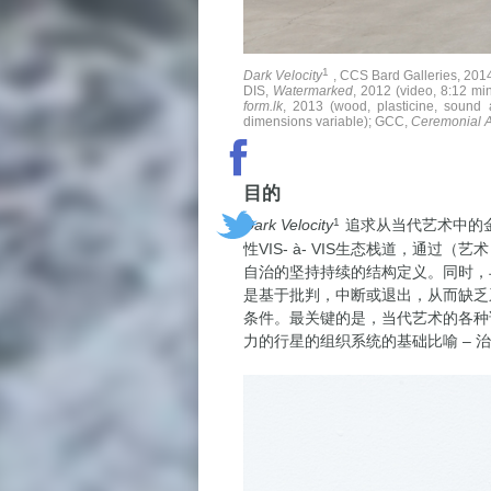
1
Dark Velocity
, CCS Bard Galleries, 2014,
DIS,
Watermarked
, 2012 (video, 8:12 mi
form.lk
, 2013 (wood, plasticine, sound
dimensions variable); GCC,
Ceremonial A
目的
Dark Velocity
1
追求从当代艺术中的
性VIS- à- VIS生态栈道，通过
自治的坚持持续的结构定义。同时，
是基于批判，中断或退出，从而缺乏
条件。最关键的是，当代艺术的各种
力的行星的组织系统的基础比喻 – 