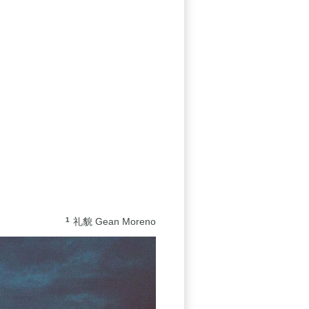
1
礼貌 Gean Moreno