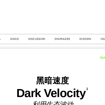
A
DISCO
DISCUSSION
DISIMAGES
DISOWN
IS
TR
黑暗速度
Dark Velocity
1
利用生态波动