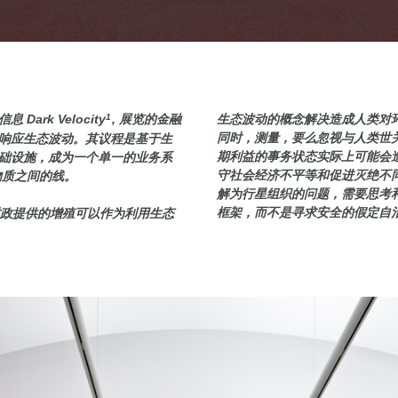
的信息
Dark Velocity
1
, 展览的金融
生态波动的概念解决造成人类对
同时，测量，要么忽视与人类世
响应生态波动。其议程是基于生
期利益的事务状态实际上可能会
础设施，成为一个单一的业务系
守社会经济不平等和促进灭绝不
物质之间的线。
解为行星组织的问题，需要思考
框架，而不是寻求安全的假定自
政提供的增殖可以作为利用生态